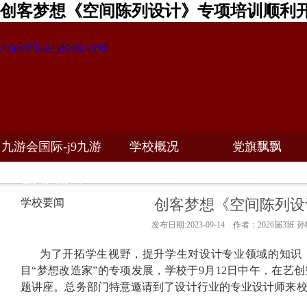
创客梦想《空间陈列设计》专项培训顺利开
九游会国际-j9九游会真人游戏
九游会国际-j9九游
学校概况
党旗飘飘
教学科研
校务公开
招生招聘
会真人游戏
创客梦想《空间陈列设
学校要闻
发布日期:2023-09-14 作者：2026届3班 
为了开拓学生视野，提升学生对设计专业领域的知识
目“梦想改造家”的专项发展，学校于
9
月
12
日中午，在艺创
题讲座。总务部门特意邀请到了设计行业的专业设计师来