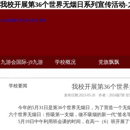
我校开展第36个世界无烟日系列宣传活动-
九游会国际-j9九游会真人游戏
九游会国际-j9九游
学校概况
党旗飘飘
教学科研
校务公开
招生招聘
会真人游戏
我校开展第36个世
学校要闻
发布日期:2023-05-26 作者：2024届7班 
今年的5月
31
日
是第
36个世界无烟日，
为了营造一个无
六
个世界无烟日：拒吸第一支烟，
做不吸烟
的
新一代
”签名
5月19日中午利用班会课的时间，在高一（6）班开展了