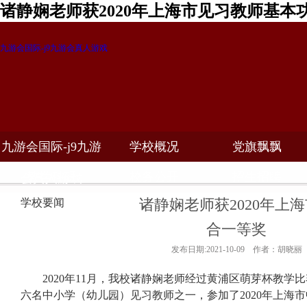
诸静娴老师获2020年上海市见习教师基本
九游会国际-j9九游会真人游戏
九游会国际-j9九游
学校概况
党旗飘飘
教学科研
校务公开
招生招聘
会真人游戏
诸静娴老师获2020年上
学校要闻
合一等奖
发布日期:2021-10-09 作者：胡晓丽
2020
年
11
月，我校诸静娴老师经过黄浦区萌芽杯教学比
六名中小学（幼儿园）见习教师之一，参加了
2020
年上海市