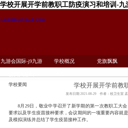
学校开展开学前教职工防疫演习和培训-九
九游会国际-j9九游会真人游戏
九游会国际-j9九游
学校概况
党旗飘飘
教学科研
校务公开
招生招聘
会真人游戏
学校开展开学前教
学校要闻
发布日期:2021-08-29 作者：校卫生室 
8
月
29
日，敬业中学召开了新学期的第一次教职工大会
要求以及学生疫苗接种要求，会议期间的一项重要内容就
及模拟演练并总结了学生疫苗接种工作。