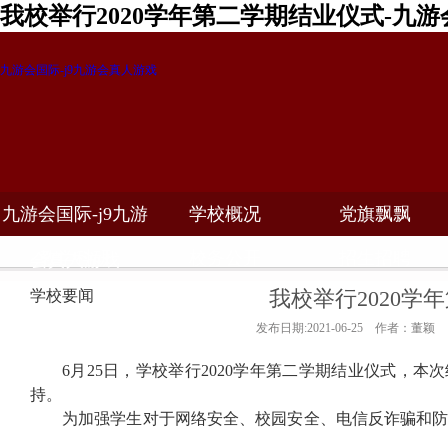
我校举行2020学年第二学期结业仪式-九游
九游会国际-j9九游会真人游戏
九游会国际-j9九游
学校概况
党旗飘飘
教学科研
校务公开
招生招聘
会真人游戏
我校举行2020学
学校要闻
发布日期:2021-06-25 作者：董颖
6
月
25
日，学校举行
2020
学年第二学期结业仪式，本次
持。
为加强学生对于网络安全、校园安全、电信反诈骗和