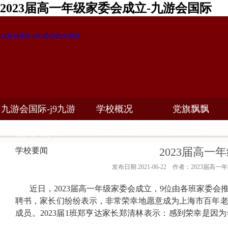
2023届高一年级家委会成立-九游会国际
九游会国际-j9九游会真人游戏
九游会国际-j9九游
学校概况
党旗飘飘
教学科研
校务公开
招生招聘
会真人游戏
2023届高一
学校要闻
发布日期:2021-06-22 作者：2023届高一
近日，
2023
届高一年级家委会成立，
9
位由各班家委会
聘书，家长们纷纷表示，非常荣幸地愿意成为上海市百年
成员。
2023
届
1
班郑亨达家长郑清林表示：感到荣幸是因为