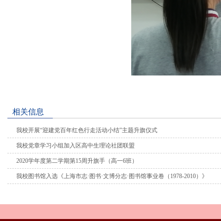
相关信息
我校开展“迎建党百年红色行走活动小结”主题升旗仪式
我校党章学习小组加入区高中生理论社团联盟
2020学年度第二学期第15周升旗手（高一6班）
我校图书馆入选《上海市志·图书·文博分志·图书馆事业卷（1978-2010）》