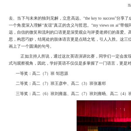
去、当下与未来的独到见解，立意高远。“
the key to success
”分享了
一个角度深入理解“友谊”真正的含义与哲思。“
my views on ai
”带领
远，自信的微笑和流利的口语更是深受观众与评委老师们的喜爱。
思，构思巧妙，结尾处的肢体语言更是点睛之笔，引人入胜。这三
画上了一个圆满的句号。
正如主持人所说，通过这次英语演讲比赛，同学们一定会发
式与观察视角，因此，学好英语不仅仅是多掌握了一门语言，更是
一等奖：高二（
7
）班 邹思源
二等奖：高二（
7
）班王彦申、高二（
3
）班张蕙邻
三等奖：高二（
6
）班刘雍嘉、高二（
7
）班刘雍旸、高二（
4
）