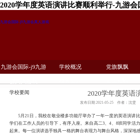
2020学年度英语演讲比赛顺利举行-九游会
九游会国际-j9九游会真人游戏
九游会国际-j9九游
学校概况
党旗飘飘
教学科研
校务公开
招生招聘
会真人游戏
2020学年度英
学校要闻
发布日期:2021-05-25 作者：沈雯
5
月
21
日，我校在敬业楼多功能厅举办了一年一度的英语演讲
学们在工作人员的引导下，有序入座。来自高二
3
、
4
、
8
班同学活
起来。每一位演讲选手独具一格的舞台表现力与舞台风格，深深地