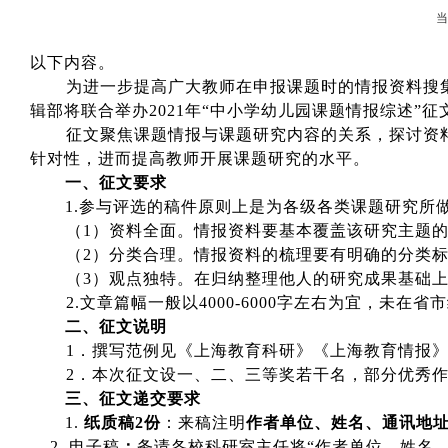
以下内容。
为进一步提高广大教师在申报课题时的情报资料搜
辑部将联合举办
2021
年“中小学幼儿园课题情报综述”征
征文聚焦课题情报与课题研究内容的关系，探讨资
针对性，进而提高教师开展课题研究的水平。
一、征文要求
1.
参与评选的稿件原则上是为各级各类课题研究所
（
1
）资料全面。情报资料要基本覆盖该研究主题
（
2
）分类合理。情报资料的梳理要有明确的分类
（
3
）观点独特。在归纳整理他人的研究成果基础
2.
文章篇幅一般以
4000-6000
字左右为宜，未在省市
二、征文说明
1
．撰写范例见《上海教育科研》《上海教育情报
2
．本次征文设一、二、三等奖若干名，部分优秀
三、征文递交要求
1.
纸质稿
2
份
：来稿注明
作者单位、姓名、通讯地
2.
电子稿
：
务请各校科研室主任将“作者单位、姓名