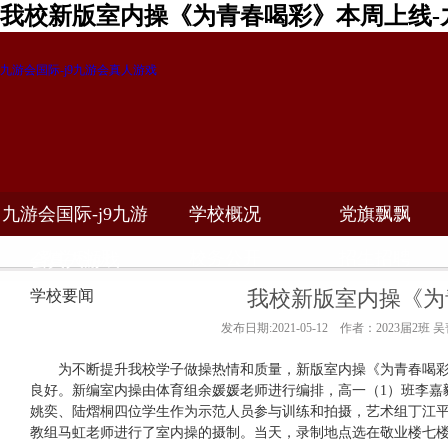
我校新版室内操《为青春喝彩》本周上线-
九游会国际-j9九游会真人游戏
九游会国际-j9九游
学校概况
党旗飘飘
教学科研
校务公开
招生招聘
会真人游戏
我校新版室内操《为
学校要闻
发布日期:2021-05-12 作者：2023届2班 
为不断提升我校学子做操热情和质量，新版室内操《为青春喝
良好。新编室内操由体育组余媛媛老师进行编排，高一（
1
）班李嘉
姚奕、陆熠桐四位学生作为示范人员参与训练和拍摄，艺术组丁江
教组马虹老师进行了室内操的摄制。当天，录制地点选在敬业楼七