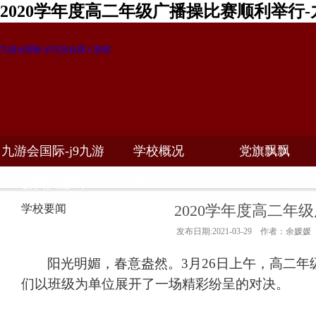
2020学年度高二年级广播操比赛顺利举行
九游会国际-j9九游会真人游戏
九游会国际-j9九游
学校概况
党旗飘飘
教学科研
校务公开
招生招聘
会真人游戏
2020学年度高二年
学校要闻
发布日期:2021-03-29 作者：余媛媛
阳光明媚，春意盎然。
3
月
26
日上午，高二年
们以班级为单位展开了一场精彩纷呈的对决。