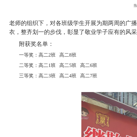
老师的组织下，对各班级学生开展为期两周的广播
衣，整齐划一的步伐，彰显了敬业学子应有的风采
附获奖名单：
一等奖：高二
2
班
高二
8
班
二等奖：高二
1
班
高二
5
班
高二
6
班
三等奖：高二
3
班
高二
4
班
高二
7
班