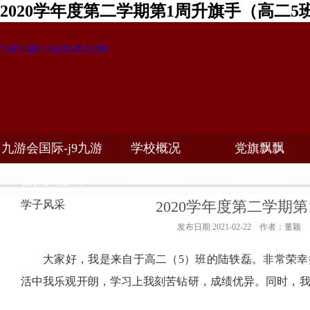
2020学年度第二学期第1周升旗手（高二5
九游会国际-j9九游会真人游戏
九游会国际-j9九游
学校概况
党旗飘飘
教学科研
校务公开
招生招聘
会真人游戏
2020学年度第二学期
学子风采
发布日期:2021-02-22 作者：董颖
大家好，我是来自于高二（
5
）班的陆轶磊。非常荣幸
活中我乐观开朗，学习上我刻苦钻研，成绩优异。同时，