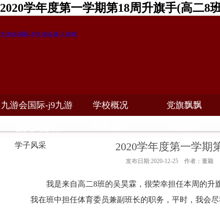
2020学年度第一学期第18周升旗手(高二8
九游会国际-j9九游会真人游戏
九游会国际-j9九游
学校概况
党旗飘飘
教学科研
校务公开
招生招聘
会真人游戏
2020学年度第一学期第
学子风采
发布日期:2020-12-25 作者：董颖
我是来自高二
8
班的吴昊霖，很荣幸担任本周的升
我在班中担任体育委员兼副班长的职务，平时，我会尽