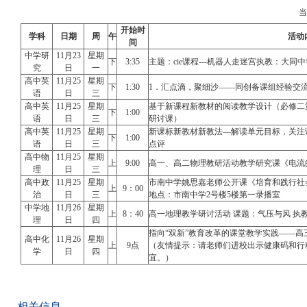
开始时
学科
日期
周
午
活动
间
中学研
11月23
星期
下
3:35
主题：cie课程---机器人走迷宫执教：大同中
究
日
一
高中英
11月25
星期
下
1:30
1．汇点滴，聚细沙——同创备课组经验交流
语
日
三
高中英
11月25
星期
基于新课程新教材的阅读教学设计（必修二第一单元rea
下
1:00
语
日
三
研讨课）
高中英
11月25
星期
新课标新教材新教法—解读单元目标，关注课堂评
下
1:00
语
日
三
点评
高中物
11月25
星期
上
9:00
高一、高二物理教研活动教学研究课《电流
理
日
三
高中政
11月25
星期
市南中学姚思嘉老师公开课《培育和践行社会
上
9：00
治
日
三
地点：市南中学2号楼5楼第一录播室
中学地
11月26
星期
上
8：40
高一地理教学研讨活动 课题：气压与风 执
理
日
四
指向“双新”教育改革的课堂教学实践——
高中化
11月26
星期
上
9点
（友情提示：请老师们进校出示健康码和行
学
日
四
宜。）
相关信息