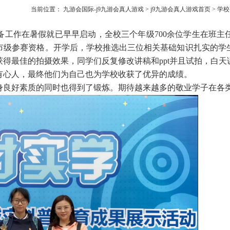
当前位置：
九游会国际-j9九游会真人游戏
>
j9九游会真人游戏首页
>
学校
备工作在暑假就已早早启动，全校三个年级
700
余位学生在班主
市级参赛资格。开学后，学校推选出三位相关基础知识扎实的学
获得最佳的拍摄效果，同学们反复修改讲稿和
ppt
并且试拍，白天
有心人，最终他们为自己也为学校收获了优异的成绩。
身良好素质的同时也得到了锻炼。期待越来越多的敬业学子在各