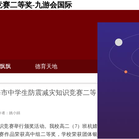
赛二等奖-九游会国际
飘飘
德育天地
招聘
敬业之家
海市中学生防震减灾知识竞赛二等
9 作者：姚小娟
识竞赛举行颁奖活动。我校高二（
7
）班杭婧
赛作品荣获高中组二等奖，学校荣获团体银