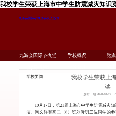
我校学生荣获上海市中学生防震减灾知识竞
九游会国际-j9九游会真人游戏
九游会国际-j9九游
学校概况
党旗
教学科研
校务公开
招生
会真人游戏
我校学生荣获上
学校要闻
奖
发布日期:2020-10-1
10
月
17
日，第
21
届上海市中学生防震减灾知
洁、陶文洋和高二（
8
）班刘昕玥三位同学的参