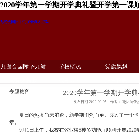
2020学年第一学期开学典礼暨开学第一课
九游会国际-j9九游会真人游戏
九游会国际-j9九游
学校概况
党旗飘飘
教学科研
校务公开
招生招聘
会真人游戏
2020学年第一学期开学
专题教育
发布日期:2020-09-07 作者：团委 陆俊
夏日的热度尚未消退，新学期悄然而至。渡过了一个
章。
9
月
1
日上午，我校在敬业楼
5
楼多功能厅顺利开展
2020