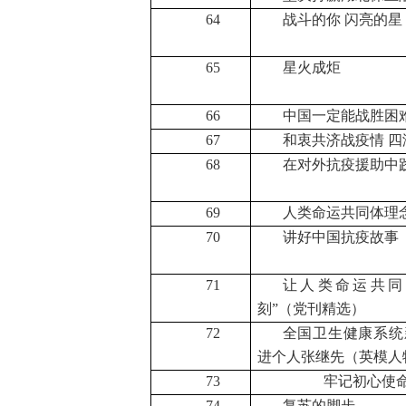
64
战斗的你 闪亮的星
65
星火成炬
66
中国一定能战胜困难
67
和衷共济战疫情 
68
在对外抗疫援助中
69
人类命运共同体理
70
讲好中国抗疫故事
71
让人类命运共同
刻”（党刊精选）
72
全国卫生健康系统
进个人张继先（英模人
73
牢记初心使
74
复苏的脚步