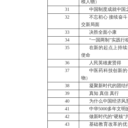
模人物）
31
中国制度成就中国
32
不忘初心 接续奋斗
交新局面
33
决胜全面小康
34
“一国两制”实践行
35
在新的起点上持续
使命
36
人民英雄麦贤得
37
中医药科技创新的
物）
38
凝聚新时代的团结
39
真知 真信 真行
40
为什么中国经济风
41
中华
5000
多年文明
42
做新时代的“硬核”
43
基础教育改革的优