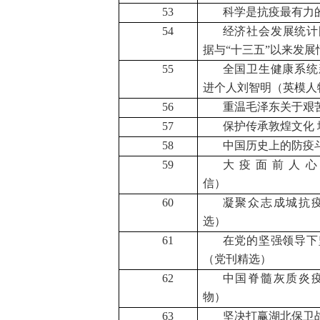
53
科学是抗疫最有力
54
经济社会发展统计
据与“十三五”以来发展
55
全国卫生健康系统
进个人刘智明（英模人
56
重温毛泽东关于艰
57
保护传承敦煌文化
58
中国历史上的防疫
59
大疫面前人心
信）
60
凝聚众志成城抗
选）
61
在党的坚强领导下
（党刊精选）
62
中国脊髓灰质炎
物）
63
坚决打赢湖北保卫