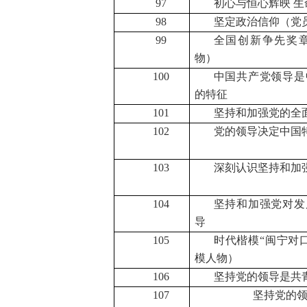
97
初心与恒心辉映 
98
坚定政治信仰（党
99
全国创新争先奖
物）
100
中国共产党领导是
的特征
101
坚持和加强党的全
102
党的领导决定中国
103
深刻认识坚持和加
104
坚持和加强党对发
导
105
时代楷模“闽宁对
模人物）
106
坚持党的领导是共
107
坚持党的领