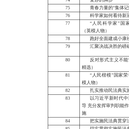
75
青春力量的“集体记
76
科学家如何看待新
77
“
人民科学家”国
（英模人物）
78
跑好全面建成小康社
79
汇聚决战决胜的磅
80
反对形式主义不能
精选）
81
“人民楷模”国家
模人物）
82
扎实推动民法典实
83
以习近平新时代中
导 充分发挥审判职能
施
84
把实施民法典贯穿
85
切实贯彻实施民法