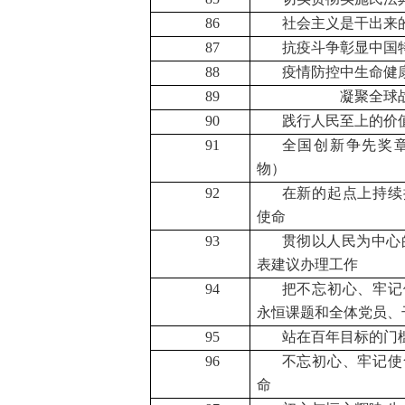
86
社会主义是干出来
87
抗疫斗争彰显中国
88
疫情防控中生命健
89
凝聚全球
90
践行人民至上的价
91
全国创新争先奖
物）
92
在新的起点上持续
使命
93
贯彻以人民为中心
表建议办理工作
94
把不忘初心、牢记
永恒课题和全体党员、
95
站在百年目标的门
96
不忘初心、牢记使
命