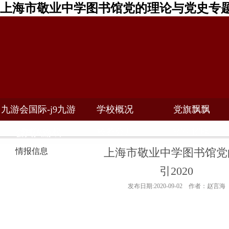
上海市敬业中学图书馆党的理论与党史专题书
九游会国际-j9九游
学校概况
党旗飘飘
教学科研
校务公开
招生招聘
会真人游戏
上海市敬业中学图书馆党
情报信息
引2020
发布日期:2020-09-02 作者：赵言海