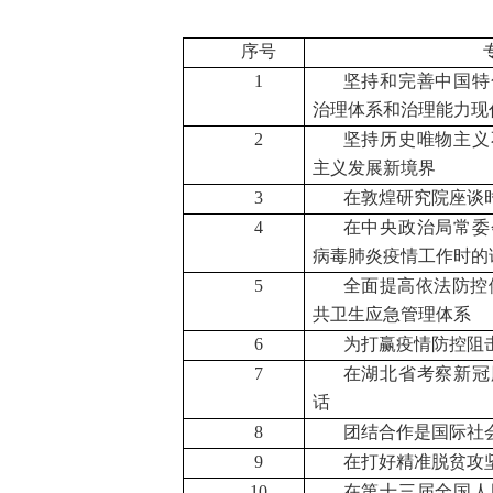
序号
1
坚持和完善中国特
治理体系和治理能力现
2
坚持历史唯物主义
主义发展新境界
3
在敦煌研究院座谈
4
在中央政治局常委
病毒肺炎疫情工作时的
5
全面提高依法防控
共卫生应急管理体系
6
为打赢疫情防控阻
7
在湖北省考察新冠
话
8
团结合作是国际社
9
在打好精准脱贫攻
10
在第十三届全国人