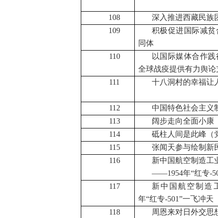
108
深入推进西藏民族
109
积极促进国际减贫
同体
110
以国际媒体合作践
全球战疫提供有力舆论
111
十八洞村的幸福让
112
中国特色社会主义
113
阔步走向全面小康
114
砥柱人间是此峰（
115
张闻天参与绘制新
116
新中国航空制造工
——
1954
年“红专
-5
117
新中国航空制造
年“红专
-501
”一飞冲天
118
周恩来对日外交思