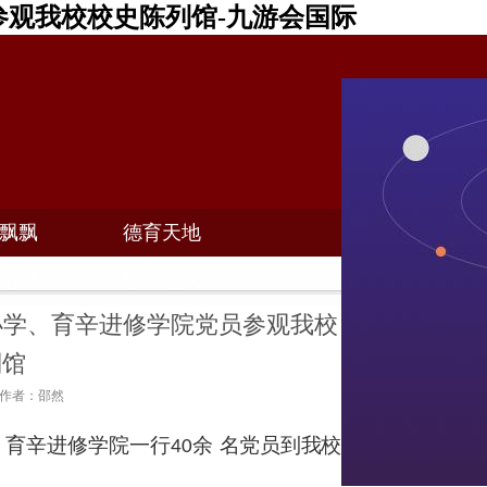
观我校校史陈列馆-九游会国际
飘飘
德育天地
招聘
敬业之家
小学、育辛进修学院党员参观我校
列馆
7 作者：邵然
、育辛进修学院一行
余
名党员到我校
40