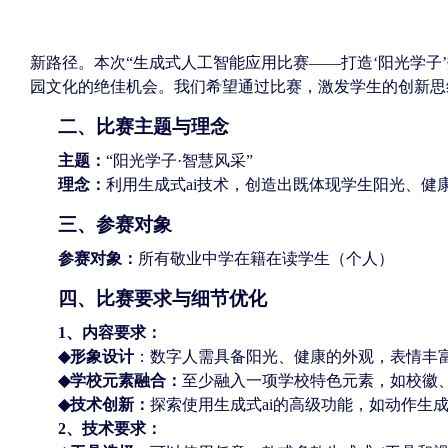
新路径。本次
“
生成式人工智能应用比赛
——
打造
‘
阳光学子
’
园文化的绝佳机会。我们希望通过比赛，激发学生的创新思
二、比赛主题与理念
主题：
“
阳光学子
·
智慧风采
”
理念：
利用生成式
ai
技术，创造出既体现学生阳光、健
三、参赛对象
参赛对象：
所有敬业中学在籍在读学生（个人）
四、比赛要求与细节优化
1
、内容要求：
◆
形象设计
：数字人需具备阳光、健康的外观，表情丰
◆
学校元素融合：
至少融入一项学校特色元素，如校徽
◆
技术创新：
探索使用生成式
ai
的高级功能，如动作生
2
、技术要求：