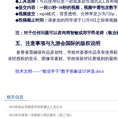
◆
工具选择：
可以使用任意一款或多款生成式
ai
工具和
◆
提交内容：一段
15
秒
~30
秒的视频，视频中需包含数字
◆
视频提交：
mp4
格式，背景透明、分辨率至少为
720p
◆
投稿截止时间：
请参加的同学请于
12
月
9
日之前将视频
注：对于任何问题可以咨询周智敏或郑宇昂老师（敬业
五、注意事项与九游会国际的版权说明
参赛者需确保作品原创性，学校对参赛作品享有使用权
未经授权的音乐、图像等素材。学校保留对比赛规则的最终
技术文档——“敬业学子”数字形象设计评选.docx
相关信息
2024年岗位等级晋升初审通过人员公示
2024学年度第一学期第11周升旗手（高三7班）