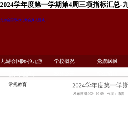
2024学年度第一学期第4周三项指标汇总-
九游会国际-j9九游会真人游戏
九游会国际-j9九游
学校概况
党旗飘飘
教学科研
校务公开
招生招聘
会真人游戏
2024学年度第一学
常规教育
发布日期:2024-10-09 作者：德育