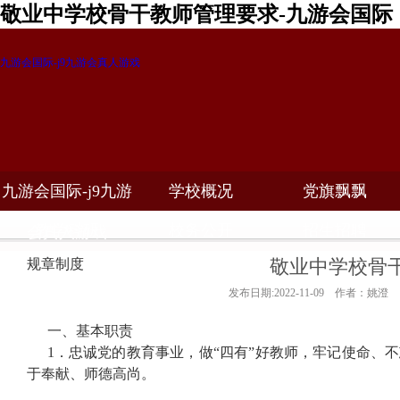
敬业中学校骨干教师管理要求-九游会国际
九游会国际-j9九游会真人游戏
九游会国际-j9九游
学校概况
党旗飘飘
教学科研
校务公开
招生招聘
会真人游戏
敬业中学校骨
规章制度
发布日期:2022-11-09 作者：姚澄
一、基本职责
1
．忠诚党的教育事业，做“四有”好教师，牢记使命、
于奉献、师德高尚。