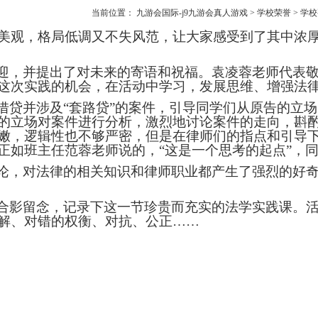
当前位置：
九游会国际-j9九游会真人游戏
>
学校荣誉
>
学校
美观，格局低调又不失风范，让大家感受到了其中浓
迎，并提出了对未来的寄语和祝福。袁凌蓉老师代表
这次实践的机会，在活动中学习，发展思维、增强法
借贷并涉及“套路贷”的案件，引导同学们从原告的立
的立场对案件进行分析，激烈地讨论案件的走向，斟
嫩，逻辑性也不够严密，但是在律师们的指点和引导
正如班主任范蓉老师说的，“这是一个思考的起点”，
论，对法律的相关知识和律师职业都产生了强烈的好
合影留念，记录下这一节珍贵而充实的法学实践课。
解、对错的权衡、对抗、公正……