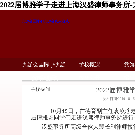
2022届博雅学子走进上海汉盛律师事务所
九游会国际-j9九游会真人游戏
九游会国际-j9九游
学校概况
党旗
教学科研
校务公开
招生
会真人游戏
2022届博
学校要闻
发布日期:2019-10-
10
月
日，在德育副主任袁凌蓉老
15
届博雅班同学们走进汉盛律师事务所进行
汉盛事务所高级合伙人裴长利律师接