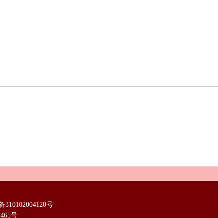
310102004120号
2465号