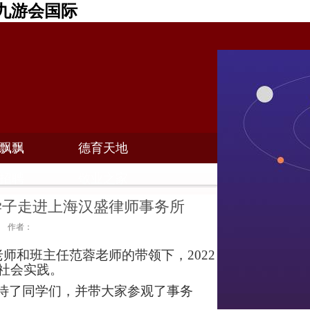
-九游会国际
飘飘
德育天地
招聘
敬业之家
雅学子走进上海汉盛律师事务所
16 作者：
师和班主任范蓉老师的带领下，2022
社会实践。
待了同学们，并带大家参观了事务