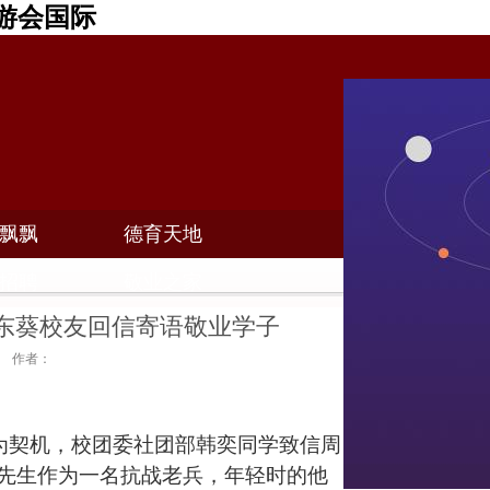
游会国际
飘飘
德育天地
招聘
敬业之家
东葵校友回信寄语敬业学子
14 作者：
年为契机，校团委社团部韩奕同学致信周
先生作为一名抗战老兵，年轻时的他