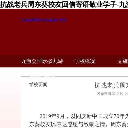
抗战老兵周东葵校友回信寄语敬业学子-九
九游会国际-j9九游会真人游戏
九游会国际-j9九游
学校概况
党旗
教学科研
校务公开
招生
会真人游戏
抗战老兵周
学校要闻
发布日期:2019-10-
2019
年9月，以同庆新中国成立70
东葵校友以表达感恩与致敬之情。周东葵