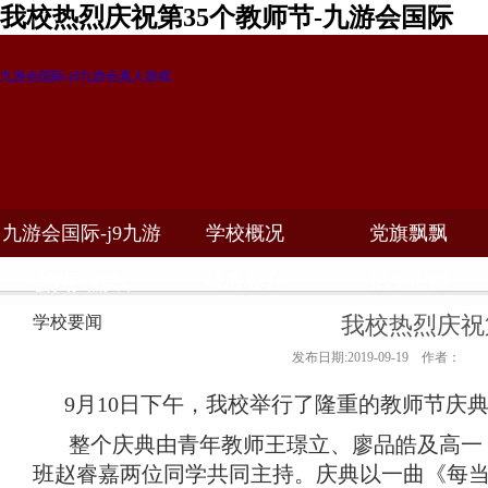
我校热烈庆祝第35个教师节-九游会国际
九游会国际-j9九游会真人游戏
九游会国际-j9九游
学校概况
党旗飘飘
教学科研
校务公开
招生招聘
会真人游戏
我校热烈庆祝
学校要闻
发布日期:2019-09-19 作者：
9月10日下午，我校举行了隆重的教师节庆
整个庆典由青年教师王璟立、廖品皓及高一
班赵睿嘉两位同学共同主持。庆典以一曲《每