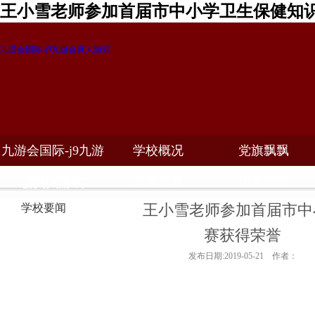
王小雪老师参加首届市中小学卫生保健知识
九游会国际-j9九游会真人游戏
九游会国际-j9九游
学校概况
党旗飘飘
教学科研
校务公开
招生招聘
会真人游戏
王小雪老师参加首届市中
学校要闻
赛获得荣誉
发布日期:2019-05-21 作者：