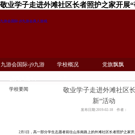
敬业学子走进外滩社区长者照护之家开展“
九游会国际-j9九游会真人游戏
九游会国际-j9九游
学校概况
党旗飘飘
教学科研
校务公开
招生招聘
会真人游戏
敬业学子走进外滩社区长
学校要闻
新”活动
发布日期:2019-02-18 作者：
2
月1日，高一部分学生志愿者前往山东南路上的外滩社区长者照护之家开