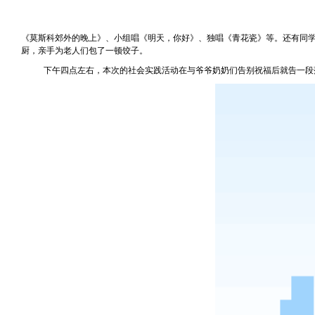
《莫斯科郊外的晚上》、小组唱《明天，你好》、独唱《青花瓷》等。还有同
厨，亲手为老人们包了一顿饺子。
下午四点左右，本次的社会实践活动在与爷爷奶奶们告别祝福后就告一段