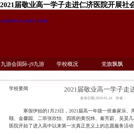
2021届敬业高一学子走进仁济医院开展社
九游会国际-j9九游会真人游戏
九游会国际-j9九游
学校概况
党旗飘飘
教学科研
校务公开
招生招聘
会真人游戏
2021届敬业高一学子
学校要闻
发布日期:2019-01-24 作者：
寒假伊始的1月23日，2021届高一年级一班秦家乐
颐、金馨园、二班张欣怡、四班的黄倪炜、秦芳蔚、吴昊几
医院开始了进入高中以来第一次真正意义上的志愿服务活动