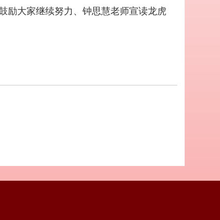
鼓励大家继续努力、钟思慧老师宣读龙虎