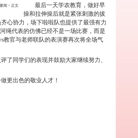
最后一天学农教育，做好早
要闻
> 正文
操和拉伸操后就是紧张刺激的拔
员齐心协力，场下啦啦队也提供了最强有力
拔河绳代表的仿佛已经不是一场比赛，而是
vs教官与老师联队的表演赛再次将全场气
点评了同学们的表现并鼓励大家继续努力、
争做更出色的敬业人才！