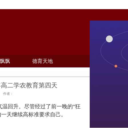
飘飘
德育天地
招聘
敬业之家
8年高二学农教育第四天
13 作者：
气温回升。尽管经过了前一晚的“狂
的一天继续高标准要求自己。