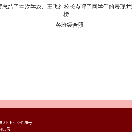
度总结了本次学农、王飞红校长点评了同学们的表现并
榜
各班级合照
310102004120号
2465号