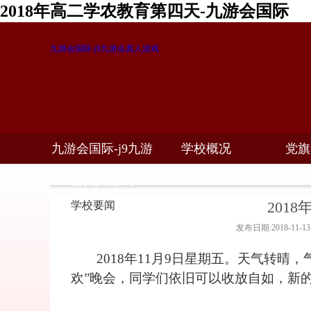
2018年高二学农教育第四天-九游会国际
九游会国际-j9九游会真人游戏
九游会国际-j9九游
学校概况
党旗
教学科研
校务公开
招生
会真人游戏
201
学校要闻
发布日期:2018-11-
2018
年11月9日星期五。天气转晴，
欢”晚会，同学们依旧可以收放自如，新