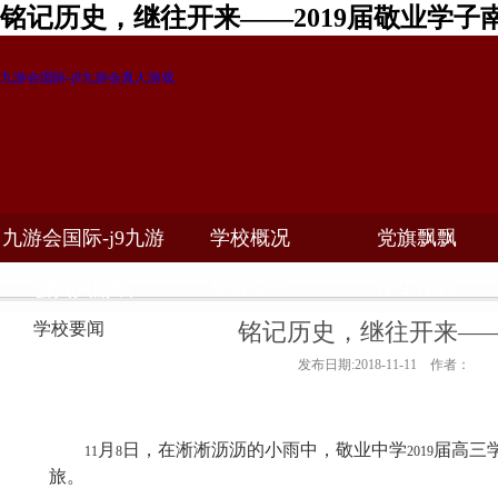
铭记历史，继往开来——2019届敬业学子
九游会国际-j9九游会真人游戏
九游会国际-j9九游
学校概况
党旗飘飘
教学科研
校务公开
招生招聘
会真人游戏
铭记历史，继往开来——
学校要闻
发布日期:2018-11-11 作者：
月
日，在淅淅沥沥的小雨中，敬业中学
届高三
11
8
2019
旅。