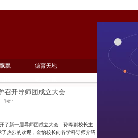
飘飘
德育天地
招聘
敬业之家
学召开导师团成立大会
11 作者：
开了新一届导师团成立大会，孙晔副校长主
示了热烈的欢迎，金怡校长向各学科导师介绍