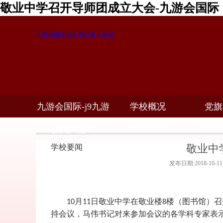
敬业中学召开导师团成立大会-九游会国际
九游会国际-j9九游会真人游戏
九游会国际-j9九游
学校概况
党旗
教学科研
校务公开
招生
会真人游戏
敬业中
学校要闻
发布日期:2018-10-
月
日敬业中学在敬业楼
楼（图书馆）召
10
11
8
持会议，马伟书记对来参加会议的各学科专家表