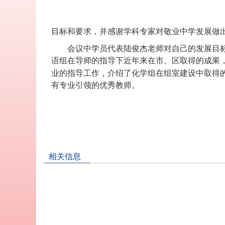
目标和要求，并感谢学科专家对敬业中学发展做
会议中学员代表陆俊杰老师对自己的发展目
语组在导师的指导下近年来在市、区取得的成果
业的指导工作，介绍了化学组在组室建设中取得
有专业引领的优秀教师。
相关信息