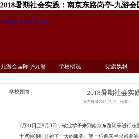
2018暑期社会实践：南京东路岗亭-九游会
九游会国际-j9九游会真人游戏
九游会国际-j9九游
学校概况
党旗飘飘
教学科研
校务公开
招生招聘
会真人游戏
2018暑期社会
学校要闻
发布日期:2018-08-02 作者：
7
月
31
日
至
8
月
3
日
，
敬业学子
来到南京东路岗亭进行志
十点钟准时开始了一天的服务。第一位
前
来寻求帮助的