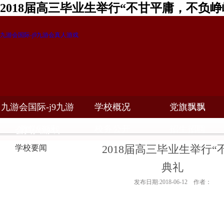
2018届高三毕业生举行“不甘平庸，不负峥
九游会国际-j9九游会真人游戏
九游会国际-j9九游
学校概况
党旗飘飘
教学科研
校务公开
招生招聘
会真人游戏
2018届高三毕业生举行
学校要闻
典礼
发布日期:2018-06-12 作者：