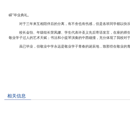
嵘
”
毕业典礼。
对于三年来互相陪伴后的分离，有不舍也有伤感，但是各班同学都以快乐
校长金怡、年级组长荣凤娜、学生代表许圣义先后寄语发言，在座的师生
敬业学子过人的艺术天赋；书法和小提琴演奏的中西碰撞，充分体现了我校对
虽已毕业，但敬业中学永远是敬业学子青春的诞辰地，致那些在敬业的
相关信息