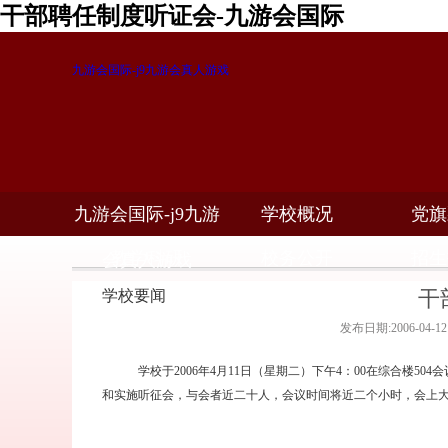
干部聘任制度听证会-九游会国际
九游会国际-j9九游会真人游戏
九游会国际-j9九游
学校概况
党旗
教学科研
校务公开
招生
会真人游戏
干
学校要闻
发布日期:2006-04-
学校于2006年4月11日（星期二）下午4：00在综合楼5
和实施听征会，与会者近二十人，会议时间将近二个小时，会上