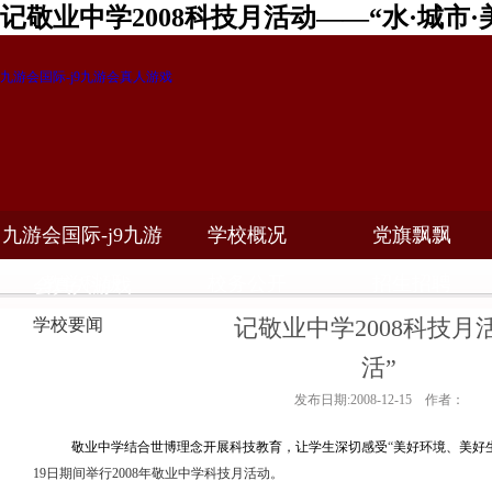
记敬业中学2008科技月活动——“水·城市·
九游会国际-j9九游会真人游戏
九游会国际-j9九游
学校概况
党旗飘飘
教学科研
校务公开
招生招聘
会真人游戏
记敬业中学2008科技月
学校要闻
活”
发布日期:2008-12-15 作者：
敬业中学结合世博理念开展科技教育，让学生深切感受
“
美好环境、美好
19
日期间举行
2008
年敬业中学科技月活动。