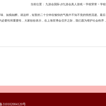
当前位置：
九游会国际-j9九游会真人游戏
>
学校荣誉
>
学校
有味、如痴如醉。就这样，短暂的二十分钟在愉快的气氛中不知不觉的悄然流逝。最后
的必要性和重要性，大家纷纷表示，在上海世博会召开之际，我们愿为维护社会秩序
310102004120号