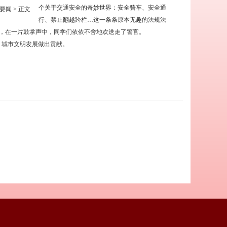
个关于交通安全的奇妙世界：安全骑车、安全通
要闻
> 正文
行、禁止翻越跨栏…这一条条原本无趣的法规法
，在一片鼓掌声中，同学们依依不舍地欢送走了警官。
，城市文明发展做出贡献。