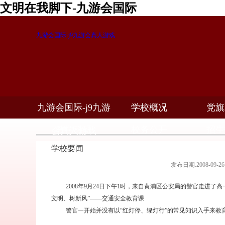
文明在我脚下-九游会国际
九游会国际-j9九游会真人游戏
九游会国际-j9九游
学校概况
党旗
教学科研
校务公开
招生
会真人游戏
学校要闻
发布日期:2008-09-
2008
年
9
月
24
日
下午
1
时，来自黄浦区公安局的警官走进了高
文明、树新风”——交通安全教育课
警官一开始并没有以“红灯停、绿灯行”的常见知识入手来教