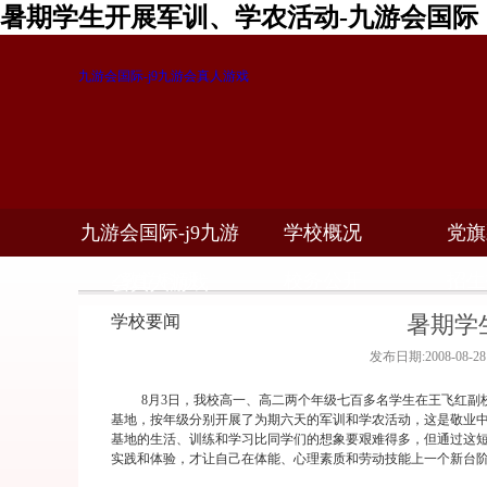
暑期学生开展军训、学农活动-九游会国际
九游会国际-j9九游会真人游戏
九游会国际-j9九游
学校概况
党旗
教学科研
校务公开
招生
会真人游戏
暑期学
学校要闻
发布日期:2008-08-
8
月
3
日
，我校高一、高二两个年级七百多名学生在王飞红副
基地，按年级分别开展了为期六天的军训和学农活动，这是敬业中
基地的生活、训练和学习比同学们的想象要艰难得多，但通过这
实践和体验，才让自己在体能、心理素质和劳动技能上一个新台