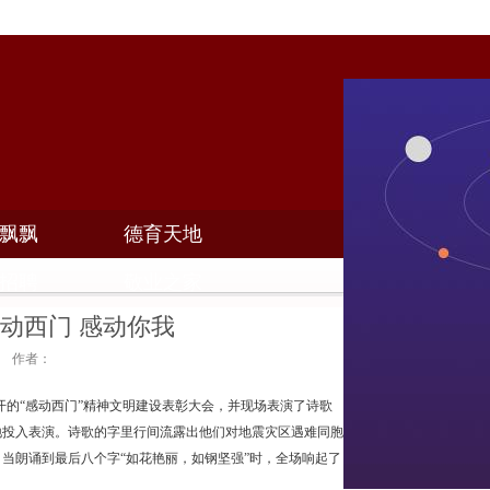
飘飘
德育天地
招聘
敬业之家
动西门 感动你我
02 作者：
开的“感动西门”精神文明建设表彰大会，并现场表演了诗歌
地投入表演。诗歌的字里行间流露出他们对地震灾区遇难同胞
当朗诵到最后八个字“如花艳丽，如钢坚强”时，全场响起了