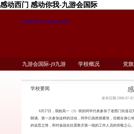
感动西门 感动你我-九游会国际
九游会国际-j9九游会真人游戏
九游会国际-j9九游
学校概况
党旗
教学科研
校务公开
招生
会真人游戏
感
学校要闻
发布日期:2008-07-
6
月
27
日
，我校高一（
3
）班的同学代表参加了老西门街道召
朗诵。
第一次参加这样的活动，同学们虽然很紧张，但都全身心
的追思之情，和对奋战在抗震救灾第一线的工作人员的崇敬之心。