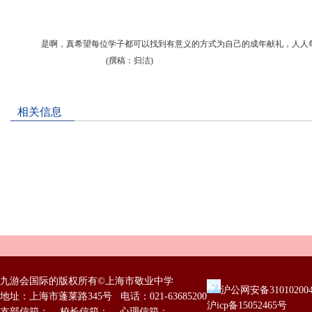
是啊，真希望每位学子都可以找到有意义的方式为自己的成年献礼，人人
(撰稿：归洁)
相关信息
九游会国际的版权所有©上海市敬业中学
沪公网安备31010200
地址：上海市蓬莱路345号 电话：021-63685200
沪icp备15052465号
支部信箱： 校长信箱： 心理信箱：