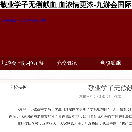
敬业学子无偿献血 血浓情更浓-九游会国际
九游会国际-j9九游会真人游戏
九游会国际-j9九游
学校概况
党旗飘飘
教学科研
校务公开
招生招聘
会真人游戏
敬业学子无偿献
学校要闻
发布日期:2008-02-21 作者：
2
月
14
日
，敬业中学高二学生田真瑜同学参加了学校组织的“一班一校友”
任后，他深深的被老校友的社会责任感所打动，出门看到流动采血车停在地铁
此时传回学校，反响很大，大家感佩之余，问及原因，他回答道：“我已