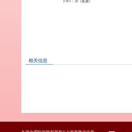
下午
1
：
30
《夜袭》
相关信息