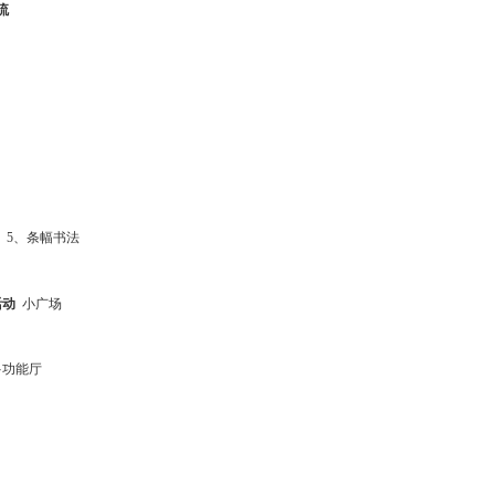
流
5
、条幅书法
活动
小广场
多功能厅