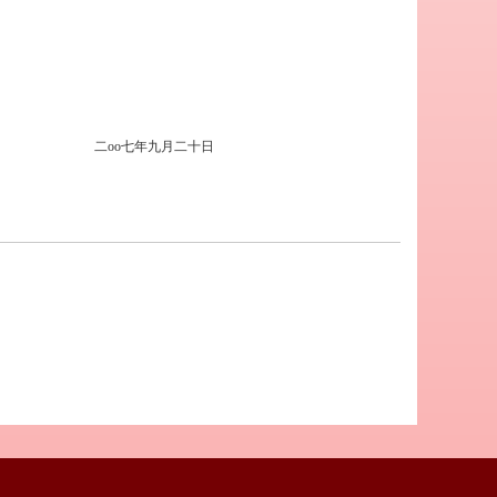
二
oo
七年九月二十日