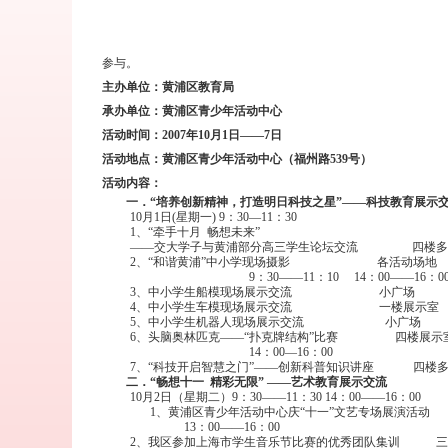
参与。
主办单位：黄浦区教育局
承办单位：黄浦区青少年活动中心
活动时间：
2007
年
10
月
1
日——
7
日
活动地点：黄浦区青少年活动中心（福州路
539
号）
活动内容：
一．
“培养创新精神，打造明日科技之星”——科技教育展示
10
月
1
日
(
星期一
) 9
：
30
—
11
：
30
1
、“牵手十月
畅想未来”
——交大学子与黄浦部分高三学生论坛交流
四楼多
2
、“和谐黄浦”中小学现场摄影
各活动场地
9
：
30
——
11
：
10
14
：
00
——
16
：
0
3
、中小学生船模现场展示交流
小广场
4
、中小学生车模现场展示交流
一楼展示室
5
、中小学生机器人现场展示交流
小广场
6
、头脑奥林匹克——“扑克牌结构”比赛
四楼展示
14
：
00
—
16
：
00
7
、“科技开启智慧之门”——创新科普知识讲座
四楼
二．“畅想十一
精彩无限” ——艺术教育展示交流
10
月
2
日
（星期二）
9
：
30
——
11
：
30
14
：
00
——
16
：0
0
1
、黄浦区青少年活动中心庆“十一”文艺专场展演活
13
：
00
——
16
：
00
2
、我区参加上海市学生音乐节比赛的优秀团队集训
三