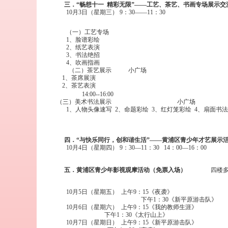
三．“畅想十一
精彩无限”——工艺、茶艺、书画专场展示交
10
月
3
日
（星期三）
9
：
30
——
11
：
30
（一）工艺专场
1
、脸谱彩绘
2
、纸艺表演
3
、书法绝招
4、吹画指画
（二）茶艺展示
小广场
1
、茶席展演
2
、茶艺表演
14:00--16:00
（三）美术书法展示
小广场
1
、人物头像速写
2
、命题彩绘
3
、红灯笼彩绘
4
、扇面书法
四．“与快乐同行，创和谐生活”――黄浦区青少年才艺展示
10
月
4
日
（星期四）
9
：
30
—
11
：
30
14
：
00
—
16
：
00
五．黄浦区青少年影视观摩活动（免票入场）
四楼
10
月
5
日
（星期五）
上午
9
：
15
《夜袭》
下午
1
：
30
《新平原游击队》
10
月
6
日
（星期六）
上午
9
：
15
《我的教师生涯》
下午
1
：
30
《太行山上》
10
月
7
日
（星期日）
上午
9
：
15
《新平原游击队》