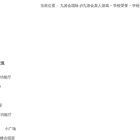
当前位置：
九游会国际-j9九游会真人游戏
>
学校荣誉
>
学校
交流
功能厅
0
室
多功能厅
动
小广场
楼合唱室