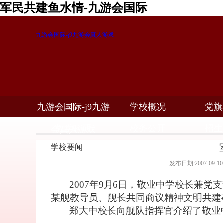
军民共建鱼水情-九游会国际
九游会国际-j9九游会真人游戏
九游会国际-j9九游
学校概况
党旗
教学科研
校务公开
招生
会真人游戏
学校要闻
发布日期:2007-09-
2007
年
9
月
6
日
，敬业中学校长兼党支
某舰教导员、舰长共同商议精神文明共建
郑大中校长向舰队指挥官介绍了敬业