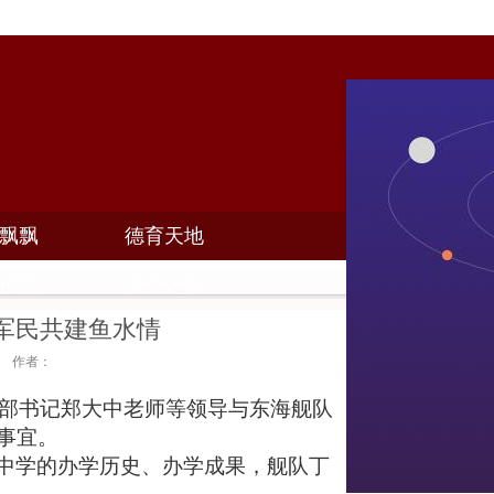
飘飘
德育天地
招聘
敬业之家
军民共建鱼水情
10 作者：
部书记郑大中老师等领导与东海舰队
事宜。
中学的办学历史、办学成果，舰队丁