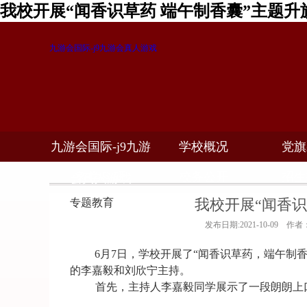
我校开展“闻香识草药 端午制香囊”主题升
九游会国际-j9九游会真人游戏
九游会国际-j9九游
学校概况
党旗
教学科研
校务公开
招生
会真人游戏
我校开展“闻香识
专题教育
发布日期:2021-10-09 作
6
月7日，学校开展了“闻香识草药，端午制
的李嘉毅和刘欣宁主持。
首先，主持人李嘉毅同学展示了一段朗朗上