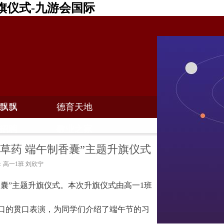
旗仪式-九游会国际
飘飘
德育天地
招聘
敬业之家
草药 端午制香囊”主题升旗仪式
者：高一1班 刘欣宁
香囊”主题升旗仪式。本次升旗仪式由高一1班
口的贯口表演，为同学们介绍了端午节的习