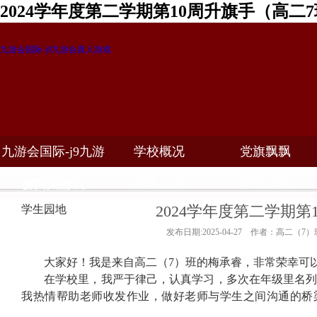
2024学年度第二学期第10周升旗手（高二
九游会国际-j9九游会真人游戏
九游会国际-j9九游
学校概况
党旗飘飘
教学科研
校务公开
招生招聘
会真人游戏
2024学年度第二学期第
学生园地
发布日期:2025-04-27 作者：高二（7）
大家好！我是来自高二（
7
）班的梅承睿，非常荣幸可
在学校里，我严于律己，认真学习，多次在年级里名
我热情帮助老师收发作业，做好老师与学生之间沟通的桥