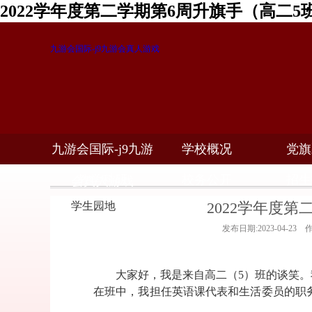
2022学年度第二学期第6周升旗手（高二5
九游会国际-j9九游会真人游戏
九游会国际-j9九游
学校概况
党旗
教学科研
校务公开
招生
会真人游戏
2022学年度
学生园地
发布日期:2023-04-23
大家好，我是来自高二（
5
）班的谈笑。
在班中，我担任英语课代表和生活委员的职