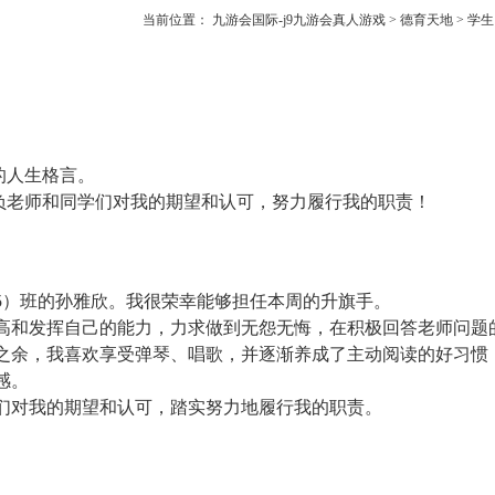
当前位置：
九游会国际-j9九游会真人游戏
>
德育天地
>
学生
的人生格言。
负老师和同学们对我的期望和认可，努力履行我的职责！
5
）班的孙雅欣。我很荣幸能够担任本周的升旗手。
高和发挥自己的能力，力求做到无怨无悔，在积极回答老师问题
之余，我喜欢享受弹琴、唱歌，并逐渐养成了主动阅读的好习惯
感。
们对我的期望和认可，踏实努力地履行我的职责。