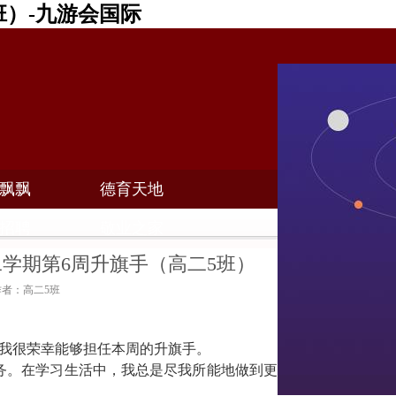
班）-九游会国际
飘飘
德育天地
招聘
敬业之家
第二学期第6周升旗手（高二5班）
 作者：高二5班
我很荣幸能够担任本周的升旗手。
务。在学习生活中，我总是尽我所能地做到更