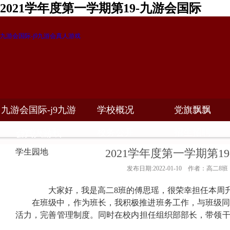
2021学年度第一学期第19-九游会国际
九游会国际-j9九游会真人游戏
九游会国际-j9九游
学校概况
党旗飘飘
教学科研
校务公开
招生招聘
会真人游戏
2021学年度第一学期第1
学生园地
发布日期:2022-01-10 作者：高二8班
大家好，我是高二
8
班的傅思瑶，很荣幸担任本周
在班级中，作为班长，我积极推进班务工作，与班级
活力，完善管理制度。同时在校内担任组织部部长，带领