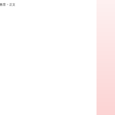
教育
> 正文
高一(1)
10
高一(2)
-0.1
-1
-0.2
8.7
高一(3)
-0.5
-0.2
9.3
高一(4)
-0.3
9.7
高一(5)
-0.1
-0.5
-0.4
9
高一(6)
-0.5
9.5
高一(7)
-0.5
-0.3
9.2
高一(8)
-0.5
-0.2
9.3
高二(1)
-2
-0.1
7.9
高二(2)
-1
-0.1
8.9
高二(3)
-2
-0.1
7.9
高二(4)
-1
9
高二(5)
-0.1
-2
-0.1
7.8
高二(6)
-0.1
-0.5
9.4
高二(7)
-0.1
-0.5
-0.1
9.3
高二(8)
-0.1
-1
-0.2
8.7
高三(1)