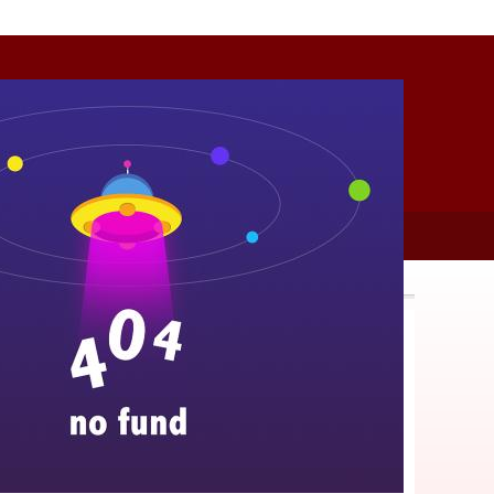
敬业中学三项指标检查汇总表
2024
年度第二学期第
周
常规检查
迟到
卫生
总评