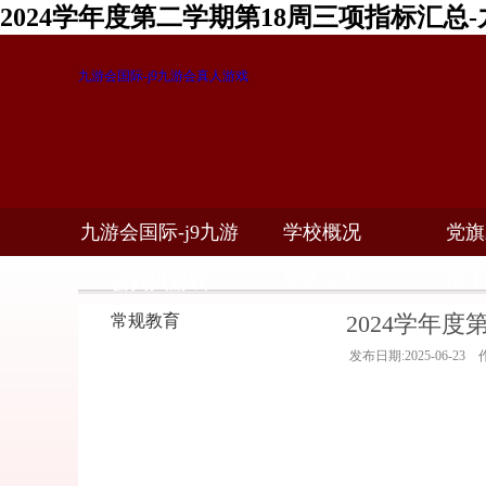
2024学年度第二学期第18周三项指标汇总
九游会国际-j9九游会真人游戏
九游会国际-j9九游
学校概况
党旗
教学科研
校务公开
招生
会真人游戏
2024学年
常规教育
发布日期:2025-06-2