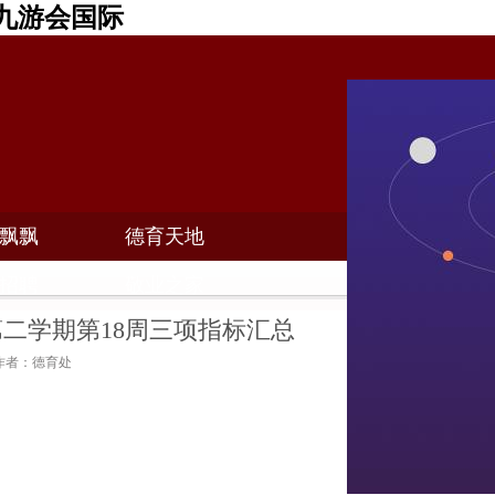
-九游会国际
飘飘
德育天地
招聘
敬业之家
度第二学期第18周三项指标汇总
3 作者：德育处